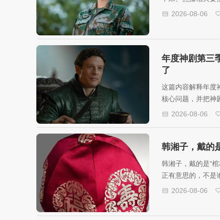
在央视八套黄金档
2026-08-06
参考。
年度神剧第三
了
这篇内容解释年度
核心问题，并把神
建议梳理清楚。
2026-08-06
韩湘子，戴的是
韩湘子，戴的是“棺
正有意思的，不是
法、配置或排查思
2026-08-06