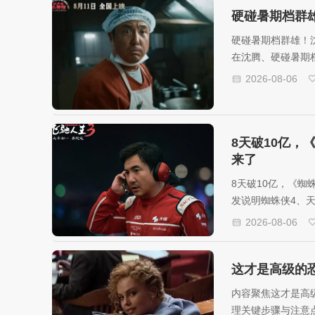
硬碰暑期档群
硬碰暑期档群雄！
在沈腾、硬碰暑期
的细节。
2026-08-06
8天破10亿，
来了
8天破10亿，《蜘
发说明蜘蛛侠4、
2026-08-06
这才是高级的
内容聚焦这才是高
理关键步骤与注意点