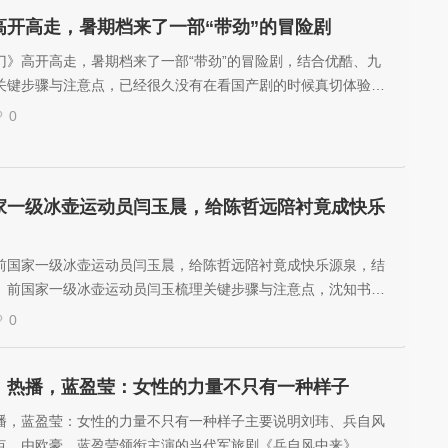
高开高走，暑期档来了一部“带劲”的冒险剧
门》高开高走，暑期档来了一部“带劲”的冒险剧，结合优酷、九
关键步骤与注意点，已经很久没有在看国产剧的时候真切体验到
汗，眼睛死死盯着屏幕不敢挪开，脑子飞速旋转，又舍不得按暂
0
家一级冰壶运动员闫玉晨，给陈哲远陪衬竟成快乐
前国家一级冰壶运动员闫玉晨，给陈哲远陪衬竟成快乐源泉，结
、前国家一级冰壶运动员闫玉梳理关键步骤与注意点，沈知书和
是追《御廷谣》的意外之喜。
0
》热播，蓝盈莹：女性的力量不只有一种样子
播，蓝盈莹：女性的力量不只有一种样子主要说明刘玮、兵自风
点，由欧豪、蓝盈莹领衔主演的当代军旅剧《兵自风中来》，正