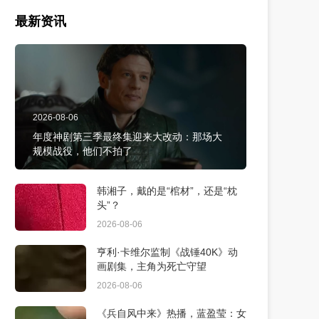
最新资讯
2026-08-06
年度神剧第三季最终集迎来大改动：那场大
规模战役，他们不拍了
韩湘子，戴的是“棺材”，还是“枕
头”？
2026-08-06
亨利·卡维尔监制《战锤40K》动
画剧集，主角为死亡守望
2026-08-06
《兵自风中来》热播，蓝盈莹：女