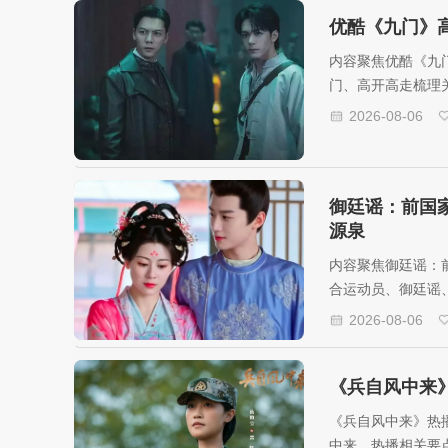
优酷《九门》
内容聚焦优酷《九
门、高开高走梳理
后背发凉、手心冒
2026-08-06
停的感觉了。
御廷谣：前国
源泉
内容聚焦御廷谣：
合运动员、御廷谣
严馥之这条副线，
2026-08-06
《兵自风中来
《兵自风中来》热
中来、热播相关要