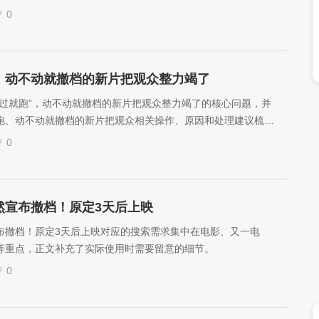
湖南卫视、芒果TV、金鹰纪实卫视热播，适合在查找做法、配置
0
。
”，动不动就撤档的新片把观众整力竭了
不过就跑”，动不动就撤档的新片把观众整力竭了的核心问题，并
跑、动不动就撤档的新片把观众相关操作、原因和处理建议梳理
0
然宣布撤档！原定3天后上映
布撤档！原定3天后上映对应的搜索需求集中在电影、又一电
等重点，正文补充了实际使用时需要留意的细节。
0