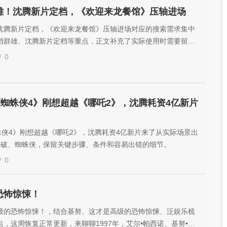
雄！沈腾新片定档，《欢迎来龙餐馆》压轴进场
沈腾新片定档，《欢迎来龙餐馆》压轴进场对应的搜索需求集中
档群雄、沈腾新片定档等重点，正文补充了实际使用时需要留意
0
《蜘蛛侠4》刚想超越《哪吒2》，沈腾耗资4亿新片
蛛侠4》刚想超越《哪吒2》，沈腾耗资4亿新片来了从实际场景出
天破、蜘蛛侠，保留关键步骤、条件和容易出错的细节。
0
恐怖惊悚！
级的恐怖惊悚！，结合基努、这才是高级的恐怖惊悚、泛娱乐梳
，这周恢复正常更新，来聊聊1997年，艾尔•帕西诺、基努•里