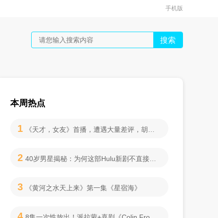
手机版
搜索
本周热点
1
《天才，女友》首播，遭遇大量差评，胡一天年纪大，田曦薇演技差
2
40岁男星揭秘：为何这部Hulu新剧不直接拍家暴？"让你的想象更震撼"
3
《黄河之水天上来》第一集《星宿海》
4
8集一次性放出！派拉蒙+喜剧《Colin From Accounts》最终季9月10日上线