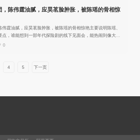
团，陈伟霆油腻，应昊茗脸肿胀，被陈瑶的骨相惊
陈伟霆油腻，应昊茗脸肿胀，被陈瑶的骨相惊艳主要说明陈瑶、
要点，谁能想到一部年代探险剧的线下见面会，能热闹到像大型
查找做法、配置或排查思路时参考。
0
4
5
下一页