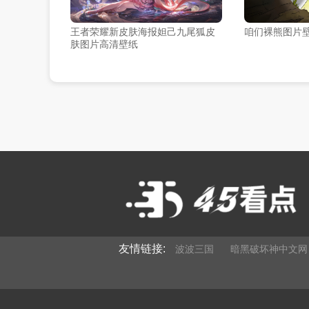
王者荣耀新皮肤海报妲己九尾狐皮
咱们裸熊图片
肤图片高清壁纸
友情链接:
波波三国
暗黑破坏神中文网