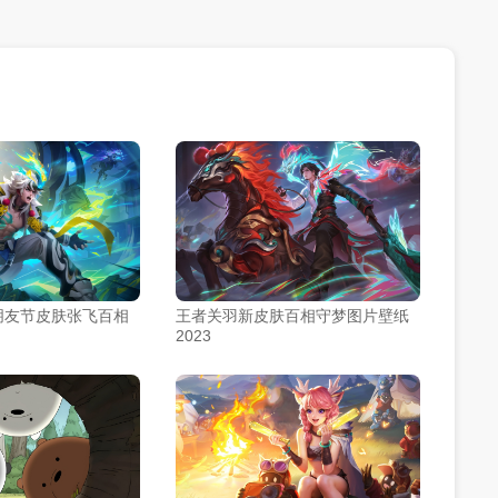
朋友节皮肤张飞百相
王者关羽新皮肤百相守梦图片壁纸
2023