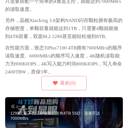
只需要搭配一个简单的4通道主控，就能达到7000MB/s
的读取速度。
另外，晶栈Xtacking 3.0架构NAND闪存颗粒拥有极高的
存储密度，单颗容量就能达到1TB，只需要4颗就能做
到4TB容量，双面M.2 2280甚至能轻松做到8TB。
在性能方面，致态TiPlus7100 4TB拥有7000MB/s的顺序
读取速度、6000MB/s的顺序写入速度，4K随机读取能
力为900KIOPS，4K写入能力时间800KIOPS，写入寿命
2400TBW，质保5年。
喜欢(0)
上一篇
1299元起！长江存储致态发布4TB SSD：读速可达
7000MB/s