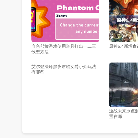
血色郁娇游戏使用道具打出一二三
原神6.4新增
骰型方法
艾尔登法环黑夜君临女爵小众玩法
有哪些
逆战未来冰点
置在哪