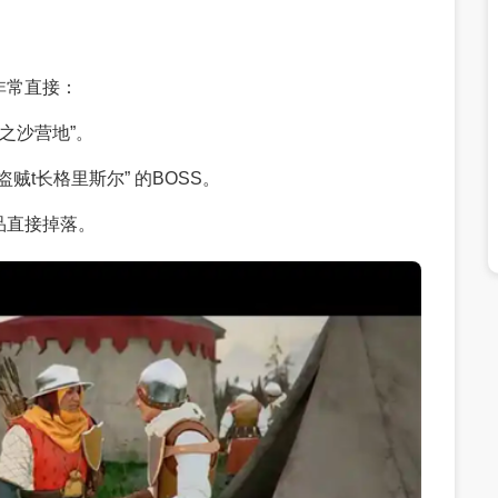
非常直接：
之沙营地”。
贼t长格里斯尔” 的BOSS。
品直接掉落。