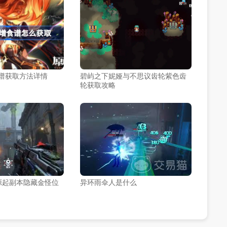
食谱获取方法详情
碧屿之下妮娅与不思议齿轮紫色齿
轮获取攻略
源起副本隐藏金怪位
异环雨伞人是什么