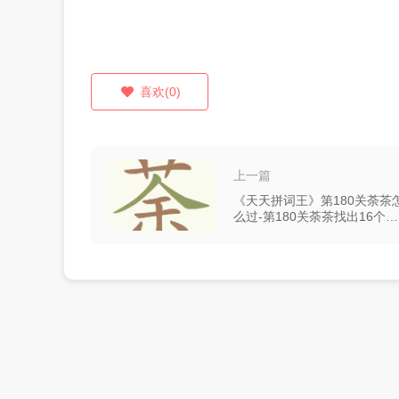
喜欢(0)
上一篇
《天天拼词王》第180关荼茶
么过-第180关荼茶找出16个常
用字图文攻略