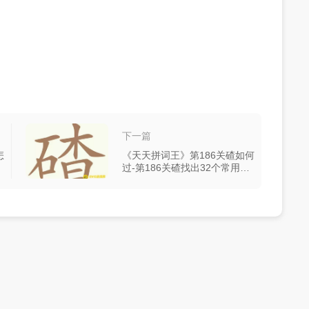
下一篇
怎
《天天拼词王》第186关碴如何
过-第186关碴找出32个常用字
图文攻略